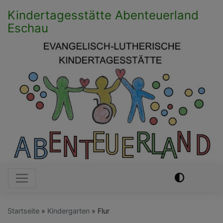
Direkt
Kindertagesstätte Abenteuerland
zum
Eschau
Inhalt
Hauptnavigation
Startseite
Kindergarten
Flur