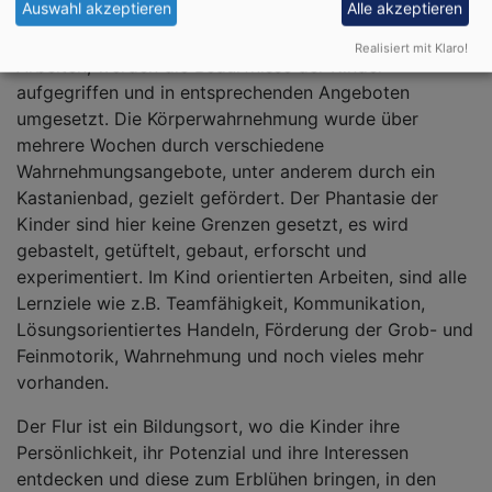
Auswahl akzeptieren
Alle akzeptieren
Durch Beobachtung und intensives Kind orientiertes
Realisiert mit Klaro!
Arbeiten, werden die Bedürfnisse der Kinder
aufgegriffen und in entsprechenden Angeboten
umgesetzt. Die Körperwahrnehmung wurde über
mehrere Wochen durch verschiedene
Wahrnehmungsangebote, unter anderem durch ein
Kastanienbad, gezielt gefördert. Der Phantasie der
Kinder sind hier keine Grenzen gesetzt, es wird
gebastelt, getüftelt, gebaut, erforscht und
experimentiert. Im Kind orientierten Arbeiten, sind alle
Lernziele wie z.B. Teamfähigkeit, Kommunikation,
Lösungsorientiertes Handeln, Förderung der Grob- und
Feinmotorik, Wahrnehmung und noch vieles mehr
vorhanden.
Der Flur ist ein Bildungsort, wo die Kinder ihre
Persönlichkeit, ihr Potenzial und ihre Interessen
entdecken und diese zum Erblühen bringen, in den