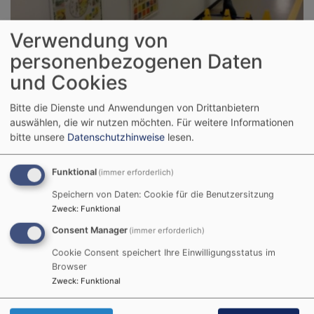
Verwendung von
personenbezogenen Daten
und Cookies
Bitte die Dienste und Anwendungen von Drittanbietern
auswählen, die wir nutzen möchten.
Für weitere Informationen
bitte unsere
Datenschutzhinweise
lesen.
Bildrechte
KiTa Abenteuerland Eschau
Funktional
(immer erforderlich)
Speichern von Daten: Cookie für die Benutzersitzung
Der Flur ist ein zentraler Begegnungspunkt in der KiTa
Zweck
:
Funktional
und orientiert sich immer an den aktuellen
Consent Manager
(immer erforderlich)
Bedürfnissen der Kinder.
Cookie Consent speichert Ihre Einwilligungsstatus im
Hier entstehen Projekte, die sich über Wochen
Browser
entwickeln und wachsen. Aus einem Bastelangebot
Zweck
:
Funktional
„Piraten- Augenklappe“ im Atelier, ist beispielsweise
ein Piratenschiff im Flur entstanden.